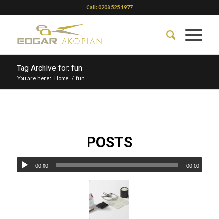
Call: 0208 525 1977
Tag Archive for: fun
You are here:
Home
/
fun
POSTS
00:00
00:00